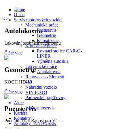
Home
O nás
<
>
Servis motorových vozidel
Mechanické práce
Autolakovna
Pneuservis
Geometrie
Klimatizace
Lakování osobních automobilů
Karosářské práce
Rovnací stolice CAR-O-
Čtěte více
LINER
Výměna autoskla
Lakýrnické práce
Geometrie
Autolakovna
Renovace světlometů
KOCH HD-10
3M
Náhradní vozidlo
Čtěte více
VIN FOTO
Partnerské pojišťovny
Akce
Pneuservis
Akce autoservis
Kariéra
Kontakty
Pneu od nás... Radost pro Vás...
Autolaky JANOUŠEK