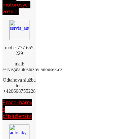
motorových
vozidel
mob.: 777 655
229
mail:
servis@autosluzbyjanousek.cz
Odtahová služba
tel.:
+420608755228
Prodej barev
a
příslušenství