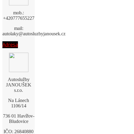
mob.:
+420777655227
mail:
autolaky@autosluzbyjanousek.cz
Adresa
Autoslužby
JANOUŠEK
s.r.o.
Na Lánech
1106/14
736 01 Havířov-
Bludovice
IČO: 26840880