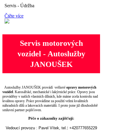
Servis - Údržba
Čtěte více
Servis motorových
vozidel - Autoslužby
JANOUŠEK
Autoslužby JANOUŠEK provádí
veškeré
opravy motorových
vozidel
. Karosářské, mechanické i lakýrnické práce. Opravy jsou
prováděny v naších vlastních dílnách, kde máme zcela kontrolu nad
kvalitou opravy. Práce provádíme za použití velmi kvalitních
náhradních dílů a lakovacích materiálů. I proto jsme již dlouhodobě
smluvní partner pojišťoven.
Péče o zákazníky zajišťují:
:
Vedoucí provozu : Pavel Vítek, tel.
+420777655229