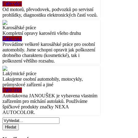
Čtěte více
Od motorů, převodovek, podvozků po servisní
prohlídky, diagnostiku elektronických častí vozů.
Karosářské práce
Kompletní opravy karosérii všeho druhu
Čtěte více
Provádíme veškeré karosářské práce pro osobní
automobily. Jsme schopni opravit jak poškození
drobného charakteru (kosmetické), tak i
poškození většího rozsahu.
Lakýrnické práce
Lakujeme osobní automobily, motocykly,
průmyslové zařízení a jiné
Čtěte více
Autolakovna JANOUŠEK je vybavena vlastním
zařízením pro míchání autolaků. Používáme
špičkové produkty značky NEXA
AUTOCOLOR.
Hledat